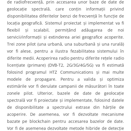
de radiofrecvență, prin accesarea unor baze de date de
geolocație spectrală, care conțin informații privind
disponibilitatea diferitelor benzi de frecvență în funcție de
locația geografică. Sistemul proiectat și implementat va fi
flexibil și scalabil, permițând adăugarea de noi
servicii/informații și extinderea ariei geografice acoperite.
Trei zone pilot (una urbană, una suburbană și una rurală)
vor fi alese, pentru a ilustra fezabilitatea sistemului în
diferite medii. Acoperirea radio pentru diferite rețele radio
licențiate (primare) (DVB-T2, 2G/3G/4G/5G) va fi estimată
folosind programul HTZ Communications și mai multe
modele de propagare. Pentru a valida și optimiza
estimările vor fi derulate campanii de măsurători în toate
zonele pilot. Ulterior, bazele de date de geolocație
spectrală vor fi proiectate și implementate, folosind datele
de disponibilitate a spectrului extrase din hărțile de
acoperire. De asemenea, vor fi dezvoltate mecanisme
bazate pe blockchain pentru accesarea bazelor de date.
Vor fi de asemenea dezvoltate metode hibride de detecție